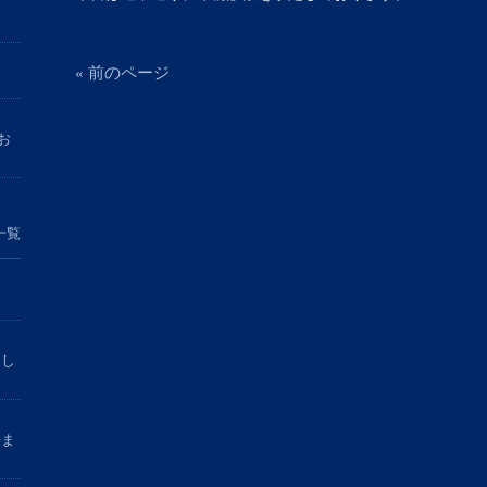
« 前のページ
お
一覧
まし
決ま