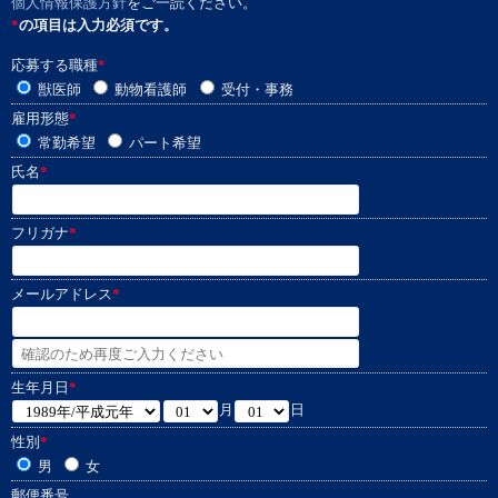
個人情報保護方針
をご一読ください。
*
の項目は入力必須です。
応募する職種
*
獣医師
動物看護師
受付・事務
雇用形態
*
常勤希望
パート希望
氏名
*
フリガナ
*
メールアドレス
*
生年月日
*
月
日
性別
*
男
女
郵便番号