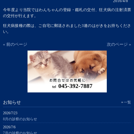
2016/4/8
今年度より当院ではわんちゃんの登録・鑑札の交付、狂犬病の注射済票
の交付が行えます。
狂犬病接種の際は、ご自宅に郵送されました3連のはがきをお持ちくださ
い。
« 前のページ
次のページ »
045-392-7887
お知らせ
一覧
2026/7/23
8月の診察のお知らせ
2026/7/6
7月の診察のお知らせ